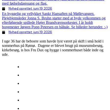
med fødselsdagssang og flag.
Nyhed oprettet:
juni 19, 2026
En hyggelig og vellykket Sankt Hansaften på Møllevangen.
Plejehjemsleder Jonna S. Bruhn starter med at byde velkommen og
efterfølgende spillede Højer Brandværnsorkester. I år holdt
borgmester Jørgen Popp Petersen en båltale. Se billeder herunder. :-)
Nyhed oprettet:
juni 19, 2026
I uge 36 har de beboere som havde lyst været på skift i små hold i
sommerhus på Rømø. Dagene er blevet brugt på museumsbesøg,
kirkebesøg, is hos Fru Dax og hygge i sommerhuset både inde og
ude.