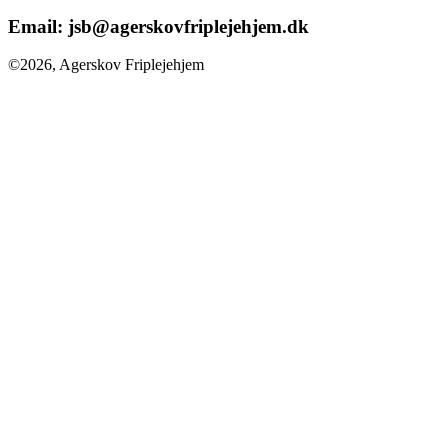
Email:
jsb@agerskovfriplejehjem.dk
©2026, Agerskov Friplejehjem