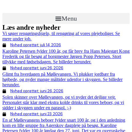
Menu
Læs andre nyheder
Vi søger rengøringshjælp, til rengøring af vores plejeboliger. Se
mere under job.
Nyhed oprettet:
juli 14, 2026
Karoline Petersen fylder 100 år, og får brev fra Hans Majestæt Kong
Frederik og får besøg af borgmester Jørgen Popp Petersen. Stort
tillykke med fødselsdagen. Se billeder herunder.
Nyhed oprettet:
juni 26, 2026
Glimt fra hverdagen på Møllevangen. Vi plukker jordbær fra
højbede, og nyder mange måltider udenfor i skyggen. Se billeder
herunder.
Nyhed oprettet:
juni 26, 2026
Solen skinner over Møllevangen, og vi nyder det dejlige vejr.
Personalet står klar med ekstra kolde drinks til vores beboer, og vi
sidder i skyggen under en parasol. ;-)
Nyhed oprettet:
juni 23, 2026
En af Møllevangens beboer fylder snart 100 år, og i den anledning
kom en lille gruppe fra Agerskov dagpleje på besøg. Karoline
Petersen fylder 100 år lørdag den 27. juni. Det var en overraskelse