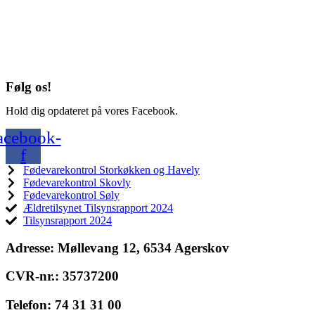
Følg os!
Hold dig opdateret på vores Facebook.
acebook-
f
Fødevarekontrol Storkøkken og Havely
Fødevarekontrol Skovly
Fødevarekontrol Søly
Ældretilsynet Tilsynsrapport 2024
Tilsynsrapport 2024
Adresse:
Møllevang 12, 6534 Agerskov
CVR-nr.:
35737200
Telefon:
74 31 31 00