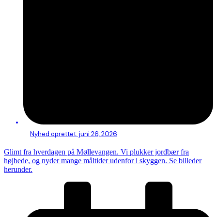
Nyhed oprettet:
juni 26, 2026
Glimt fra hverdagen på Møllevangen. Vi plukker jordbær fra
højbede, og nyder mange måltider udenfor i skyggen. Se billeder
herunder.