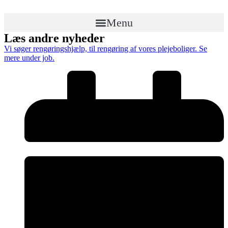
Menu
Læs andre nyheder
Vi søger rengøringshjælp, til rengøring af vores plejeboliger. Se
mere under job.