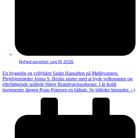
Nyhed oprettet:
juni 19, 2026
En hyggelig og vellykket Sankt Hansaften på Møllevangen.
Plejehjemsleder Jonna S. Bruhn starter med at byde velkommen og
efterfølgende spillede Højer Brandværnsorkester. I år holdt
borgmester Jørgen Popp Petersen en båltale. Se billeder herunder. :-)