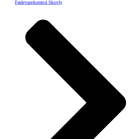
Fødevarekontrol Skovly