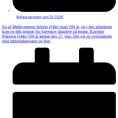
Nyhed oprettet:
juni 23, 2026
En af Møllevangens beboer fylder snart 100 år, og i den anledning
kom en lille gruppe fra Agerskov dagpleje på besøg. Karoline
Petersen fylder 100 år lørdag den 27. juni. Det var en overraskelse
med fødselsdagssang og flag.