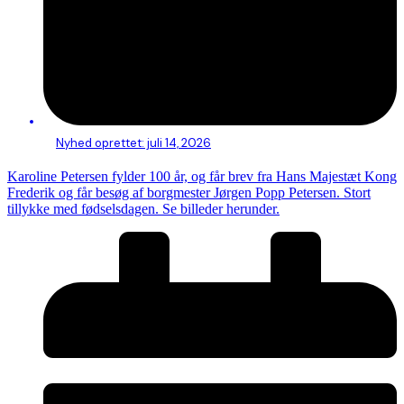
Nyhed oprettet:
juli 14, 2026
Karoline Petersen fylder 100 år, og får brev fra Hans Majestæt Kong
Frederik og får besøg af borgmester Jørgen Popp Petersen. Stort
tillykke med fødselsdagen. Se billeder herunder.