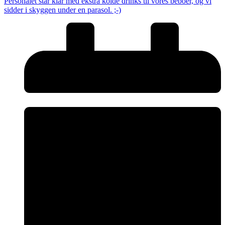
Personalet står klar med ekstra kolde drinks til vores beboer, og vi
sidder i skyggen under en parasol. ;-)