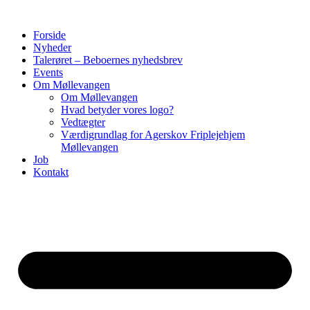
Forside
Nyheder
Talerøret – Beboernes nyhedsbrev
Events
Om Møllevangen
Om Møllevangen
Hvad betyder vores logo?
Vedtægter
Værdigrundlag for Agerskov Friplejehjem
Møllevangen
Job
Kontakt