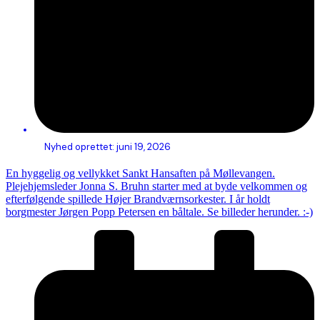
Nyhed oprettet:
juni 19, 2026
En hyggelig og vellykket Sankt Hansaften på Møllevangen.
Plejehjemsleder Jonna S. Bruhn starter med at byde velkommen og
efterfølgende spillede Højer Brandværnsorkester. I år holdt
borgmester Jørgen Popp Petersen en båltale. Se billeder herunder. :-)