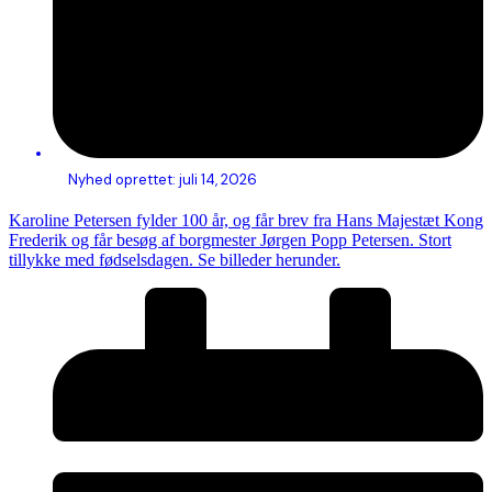
Nyhed oprettet:
juli 14, 2026
Karoline Petersen fylder 100 år, og får brev fra Hans Majestæt Kong
Frederik og får besøg af borgmester Jørgen Popp Petersen. Stort
tillykke med fødselsdagen. Se billeder herunder.