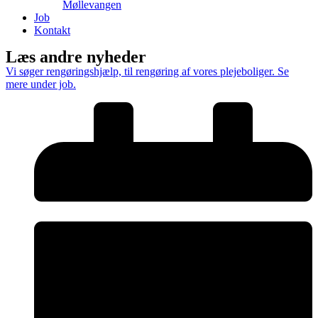
Møllevangen
Job
Kontakt
Læs andre nyheder
Vi søger rengøringshjælp, til rengøring af vores plejeboliger. Se
mere under job.