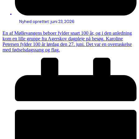
Nyhed oprettet:
juni 23, 2026
En af Møllevangens beboer fylder snart 100 år, og i den anledning
kom en lille gruppe fra Agerskov dagpleje på besøg. Karoline
Petersen fylder 100 år lørdag den 27. juni. Det var en overraskelse
med fødselsdagssang og flag.