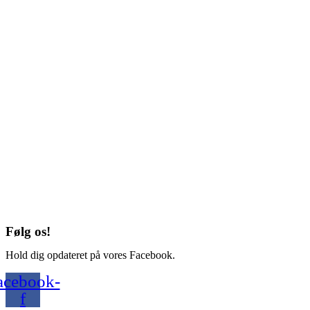
Følg os!
Hold dig opdateret på vores Facebook.
acebook-
f