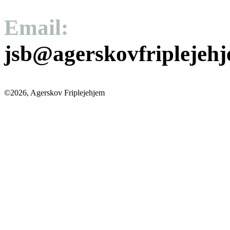
Email:
jsb@agerskovfriplejeh
©2026, Agerskov Friplejehjem