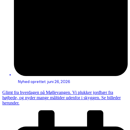
Nyhed oprettet:
juni 26, 2026
Glimt fra hverdagen på Møllevangen. Vi plukker jordbær fra
højbede, og nyder mange måltider udenfor i skyggen. Se billeder
herunder.