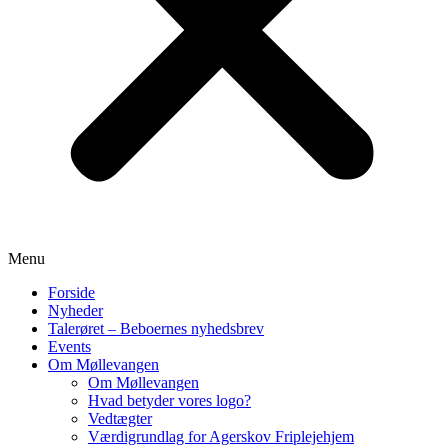
Menu
Forside
Nyheder
Talerøret – Beboernes nyhedsbrev
Events
Om Møllevangen
Om Møllevangen
Hvad betyder vores logo?
Vedtægter
Værdigrundlag for Agerskov Friplejehjem