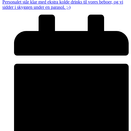
Personalet står klar med ekstra kolde drinks til vores beboer, og vi
sidder i skyggen under en parasol. ;-)