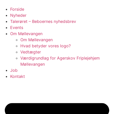
Videre
til
Forside
indhold
Nyheder
Talerøret – Beboernes nyhedsbrev
Events
Om Møllevangen
Om Møllevangen
Hvad betyder vores logo?
Vedtægter
Værdigrundlag for Agerskov Friplejehjem
Møllevangen
Job
Kontakt