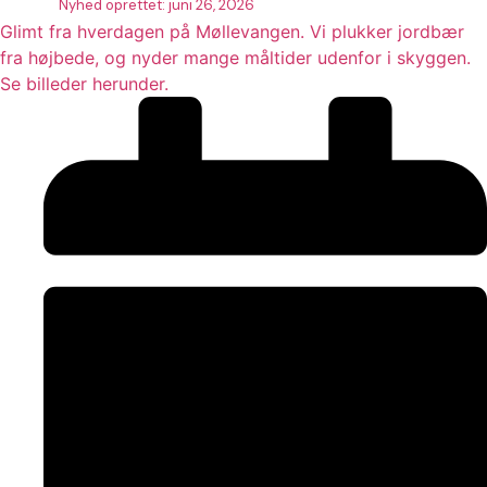
Nyhed oprettet:
juni 26, 2026
Glimt fra hverdagen på Møllevangen. Vi plukker jordbær
fra højbede, og nyder mange måltider udenfor i skyggen.
Se billeder herunder.