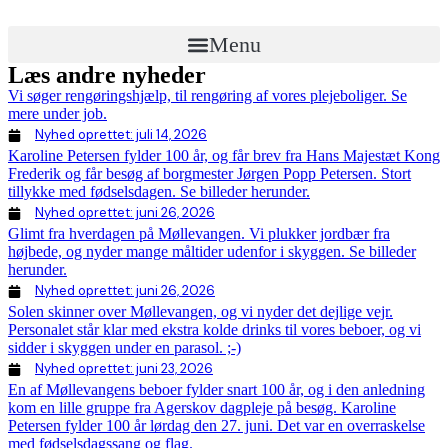
Menu
Læs andre nyheder
Vi søger rengøringshjælp, til rengøring af vores plejeboliger. Se
mere under job.
Nyhed oprettet:
juli 14, 2026
Karoline Petersen fylder 100 år, og får brev fra Hans Majestæt Kong
Frederik og får besøg af borgmester Jørgen Popp Petersen. Stort
tillykke med fødselsdagen. Se billeder herunder.
Nyhed oprettet:
juni 26, 2026
Glimt fra hverdagen på Møllevangen. Vi plukker jordbær fra
højbede, og nyder mange måltider udenfor i skyggen. Se billeder
herunder.
Nyhed oprettet:
juni 26, 2026
Solen skinner over Møllevangen, og vi nyder det dejlige vejr.
Personalet står klar med ekstra kolde drinks til vores beboer, og vi
sidder i skyggen under en parasol. ;-)
Nyhed oprettet:
juni 23, 2026
En af Møllevangens beboer fylder snart 100 år, og i den anledning
kom en lille gruppe fra Agerskov dagpleje på besøg. Karoline
Petersen fylder 100 år lørdag den 27. juni. Det var en overraskelse
med fødselsdagssang og flag.