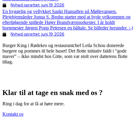
Nyhed oprettet:
juni 19, 2026
En hyggelig og vellykket Sankt Hansaften på Møllevangen.
Plejehjemsleder Jonna S. Bruhn starter med at byde velkommen og
efterfølgende spillede Højer Brandværnsorkester. I år holdt
borgmester Jørgen Popp Petersen en båltale. Se billeder herunder. :-)
Nyhed oprettet:
juni 19, 2026
Burger King i Rødekro og restaurantchef Leila Schou donerede
burgere og pommes til hele huset! Det flotte initiativ faldt i “gode
maver” – ikke mindst hos Gitte, som var stolt over datterens flotte
tiltag.
Klar til at tage en snak med os ?
Ring i dag for at få at høre mere.
Kontakt os