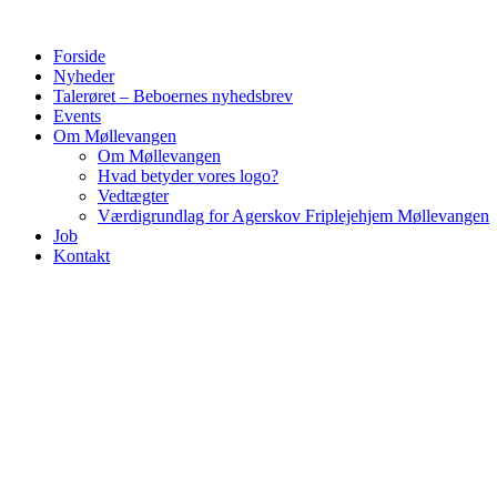
Forside
Nyheder
Talerøret – Beboernes nyhedsbrev
Events
Om Møllevangen
Om Møllevangen
Hvad betyder vores logo?
Vedtægter
Værdigrundlag for Agerskov Friplejehjem Møllevangen
Job
Kontakt