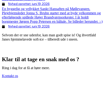
Nyhed oprettet:
juni 19, 2026
En hyggelig og vellykket Sankt Hansaften på Møllevangen.
Plejehjemsleder Jonna S. Bruhn starter med at byde velkommen og
efterfølgende spillede Højer Brandværnsorkester. I år holdt
borgmester Jørgen Popp Petersen en båltale. Se billeder herunder. :-)
Nyhed oprettet:
juni 19, 2026
Selvom der er sne udenfor, kan man godt spise is! Og ihvertfald
Janes hjemmelavede soft-ice – tilberedt ude i sneen.
Klar til at tage en snak med os ?
Ring i dag for at få at høre mere.
Kontakt os