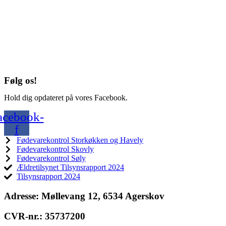
Følg os!
Hold dig opdateret på vores Facebook.
acebook-
f
Fødevarekontrol Storkøkken og Havely
Fødevarekontrol Skovly
Fødevarekontrol Søly
Ældretilsynet Tilsynsrapport 2024
Tilsynsrapport 2024
Adresse:
Møllevang 12, 6534 Agerskov
CVR-nr.:
35737200