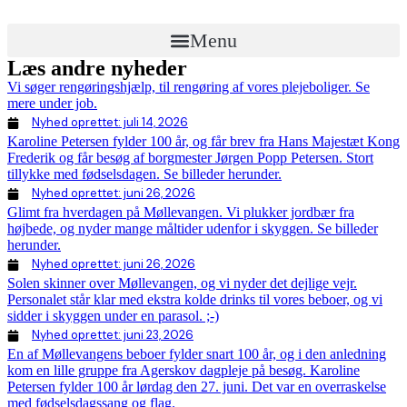
Menu
Læs andre nyheder
Vi søger rengøringshjælp, til rengøring af vores plejeboliger. Se
mere under job.
Nyhed oprettet:
juli 14, 2026
Karoline Petersen fylder 100 år, og får brev fra Hans Majestæt Kong
Frederik og får besøg af borgmester Jørgen Popp Petersen. Stort
tillykke med fødselsdagen. Se billeder herunder.
Nyhed oprettet:
juni 26, 2026
Glimt fra hverdagen på Møllevangen. Vi plukker jordbær fra
højbede, og nyder mange måltider udenfor i skyggen. Se billeder
herunder.
Nyhed oprettet:
juni 26, 2026
Solen skinner over Møllevangen, og vi nyder det dejlige vejr.
Personalet står klar med ekstra kolde drinks til vores beboer, og vi
sidder i skyggen under en parasol. ;-)
Nyhed oprettet:
juni 23, 2026
En af Møllevangens beboer fylder snart 100 år, og i den anledning
kom en lille gruppe fra Agerskov dagpleje på besøg. Karoline
Petersen fylder 100 år lørdag den 27. juni. Det var en overraskelse
med fødselsdagssang og flag.