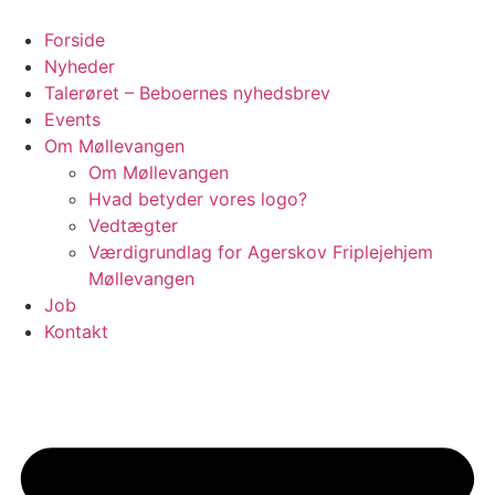
Videre
til
Forside
indhold
Nyheder
Talerøret – Beboernes nyhedsbrev
Events
Om Møllevangen
Om Møllevangen
Hvad betyder vores logo?
Vedtægter
Værdigrundlag for Agerskov Friplejehjem
Møllevangen
Job
Kontakt