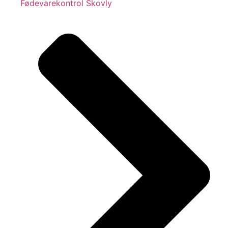
Fødevarekontrol Skovly