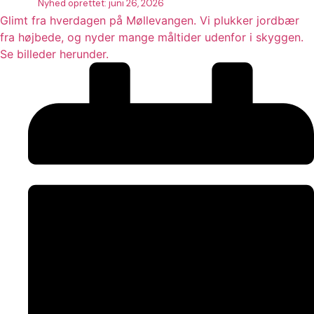
Nyhed oprettet:
juni 26, 2026
Glimt fra hverdagen på Møllevangen. Vi plukker jordbær
fra højbede, og nyder mange måltider udenfor i skyggen.
Se billeder herunder.