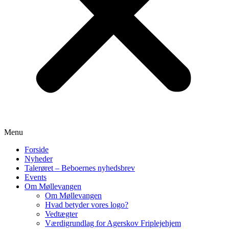
Menu
Forside
Nyheder
Talerøret – Beboernes nyhedsbrev
Events
Om Møllevangen
Om Møllevangen
Hvad betyder vores logo?
Vedtægter
Værdigrundlag for Agerskov Friplejehjem