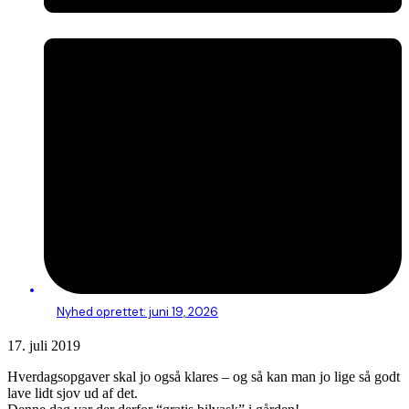
Nyhed oprettet:
juni 19, 2026
17. juli 2019
Hverdagsopgaver skal jo også klares – og så kan man jo lige så godt
lave lidt sjov ud af det.