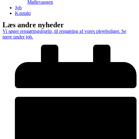
Møllevangen
Job
Kontakt
Læs andre nyheder
Vi søger rengøringshjælp, til rengøring af vores plejeboliger. Se
mere under job.