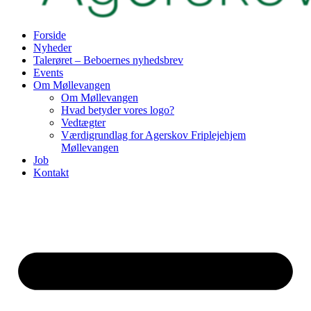
Forside
Nyheder
Talerøret – Beboernes nyhedsbrev
Events
Om Møllevangen
Om Møllevangen
Hvad betyder vores logo?
Vedtægter
Værdigrundlag for Agerskov Friplejehjem
Møllevangen
Job
Kontakt