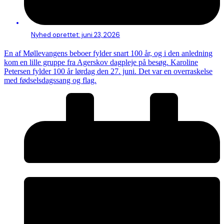
Nyhed oprettet:
juni 23, 2026
En af Møllevangens beboer fylder snart 100 år, og i den anledning
kom en lille gruppe fra Agerskov dagpleje på besøg. Karoline
Petersen fylder 100 år lørdag den 27. juni. Det var en overraskelse
med fødselsdagssang og flag.