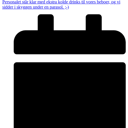
Personalet står klar med ekstra kolde drinks til vores beboer, og vi
sidder i skyggen under en parasol. ;-)