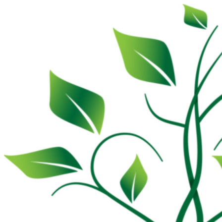
Videre
til
indhold