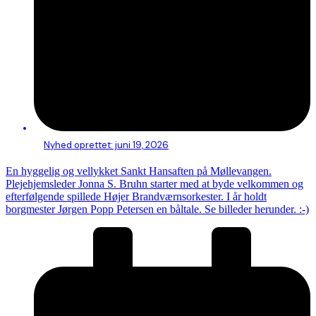
Nyhed oprettet:
juni 19, 2026
En hyggelig og vellykket Sankt Hansaften på Møllevangen.
Plejehjemsleder Jonna S. Bruhn starter med at byde velkommen og
efterfølgende spillede Højer Brandværnsorkester. I år holdt
borgmester Jørgen Popp Petersen en båltale. Se billeder herunder. :-)