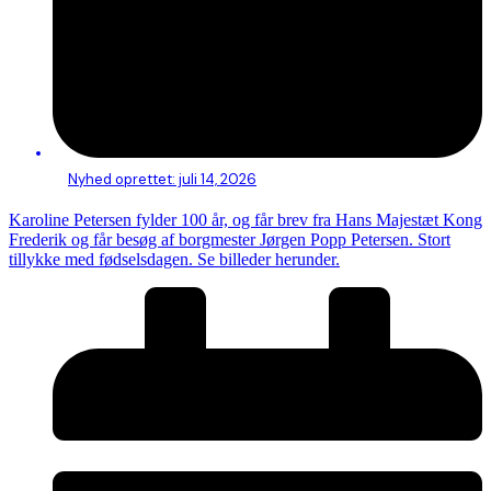
Nyhed oprettet:
juli 14, 2026
Karoline Petersen fylder 100 år, og får brev fra Hans Majestæt Kong
Frederik og får besøg af borgmester Jørgen Popp Petersen. Stort
tillykke med fødselsdagen. Se billeder herunder.