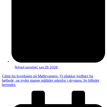
Nyhed oprettet:
juni 26, 2026
Glimt fra hverdagen på Møllevangen. Vi plukker jordbær fra
højbede, og nyder mange måltider udenfor i skyggen. Se billeder
herunder.