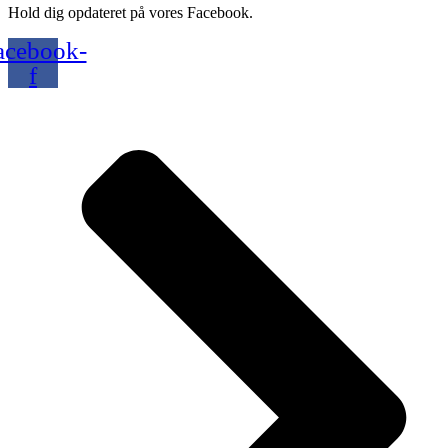
Hold dig opdateret på vores Facebook.
acebook-
f