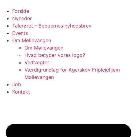
Videre
til
Forside
indhold
Nyheder
Talerøret – Beboernes nyhedsbrev
Events
Om Møllevangen
Om Møllevangen
Hvad betyder vores logo?
Vedtægter
Værdigrundlag for Agerskov Friplejehjem
Møllevangen
Job
Kontakt