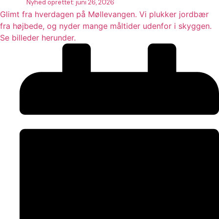
Nyhed oprettet:
juni 26, 2026
Glimt fra hverdagen på Møllevangen. Vi plukker jordbær
fra højbede, og nyder mange måltider udenfor i skyggen.
Se billeder herunder.