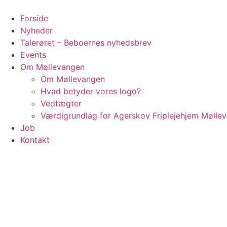
Videre
til
Forside
indhold
Nyheder
Talerøret – Beboernes nyhedsbrev
Events
Om Møllevangen
Om Møllevangen
Hvad betyder vores logo?
Vedtægter
Værdigrundlag for Agerskov Friplejehjem Mølle
Job
Kontakt