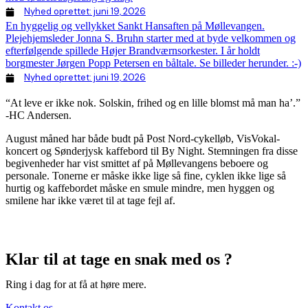
Nyhed oprettet:
juni 19, 2026
En hyggelig og vellykket Sankt Hansaften på Møllevangen.
Plejehjemsleder Jonna S. Bruhn starter med at byde velkommen og
efterfølgende spillede Højer Brandværnsorkester. I år holdt
borgmester Jørgen Popp Petersen en båltale. Se billeder herunder. :-)
Nyhed oprettet:
juni 19, 2026
“At leve er ikke nok. Solskin, frihed og en lille blomst må man ha’.”
-HC Andersen.
August måned har både budt på Post Nord-cykelløb, VisVokal-
koncert og Sønderjysk kaffebord til By Night. Stemningen fra disse
begivenheder har vist smittet af på Møllevangens beboere og
personale. Tonerne er måske ikke lige så fine, cyklen ikke lige så
hurtig og kaffebordet måske en smule mindre, men hyggen og
smilene har ikke været til at tage fejl af.
Klar til at tage en snak med os ?
Ring i dag for at få at høre mere.
Kontakt os