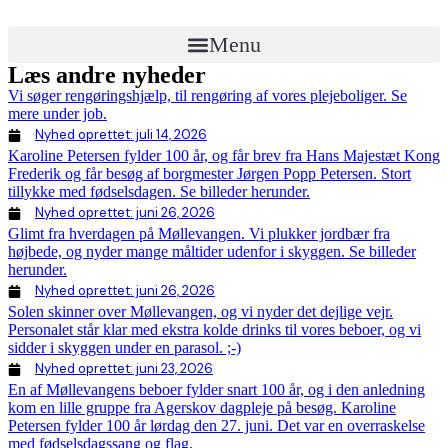
Menu
Læs andre nyheder
Vi søger rengøringshjælp, til rengøring af vores plejeboliger. Se
mere under job.
Nyhed oprettet:
juli 14, 2026
Karoline Petersen fylder 100 år, og får brev fra Hans Majestæt Kong
Frederik og får besøg af borgmester Jørgen Popp Petersen. Stort
tillykke med fødselsdagen. Se billeder herunder.
Nyhed oprettet:
juni 26, 2026
Glimt fra hverdagen på Møllevangen. Vi plukker jordbær fra
højbede, og nyder mange måltider udenfor i skyggen. Se billeder
herunder.
Nyhed oprettet:
juni 26, 2026
Solen skinner over Møllevangen, og vi nyder det dejlige vejr.
Personalet står klar med ekstra kolde drinks til vores beboer, og vi
sidder i skyggen under en parasol. ;-)
Nyhed oprettet:
juni 23, 2026
En af Møllevangens beboer fylder snart 100 år, og i den anledning
kom en lille gruppe fra Agerskov dagpleje på besøg. Karoline
Petersen fylder 100 år lørdag den 27. juni. Det var en overraskelse
med fødselsdagssang og flag.