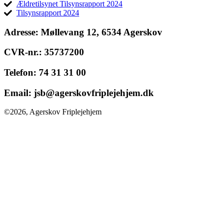
Ældretilsynet Tilsynsrapport 2024
Tilsynsrapport 2024
Adresse:
Møllevang 12, 6534 Agerskov
CVR-nr.:
35737200
Telefon:
74 31 31 00
Email:
jsb@agerskovfriplejehjem.dk
©2026, Agerskov Friplejehjem