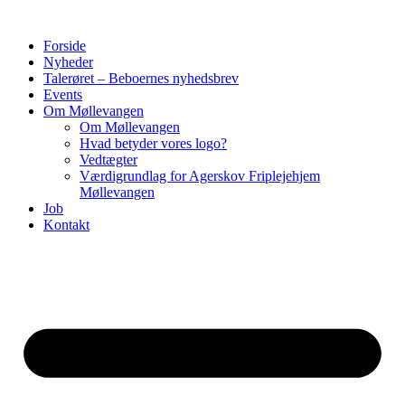
Forside
Nyheder
Talerøret – Beboernes nyhedsbrev
Events
Om Møllevangen
Om Møllevangen
Hvad betyder vores logo?
Vedtægter
Værdigrundlag for Agerskov Friplejehjem
Møllevangen
Job
Kontakt