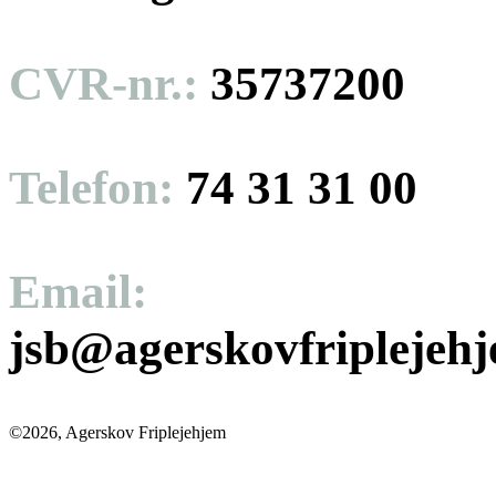
CVR-nr.:
35737200
Telefon:
74 31 31 00
Email:
jsb@agerskovfriplejeh
©2026, Agerskov Friplejehjem