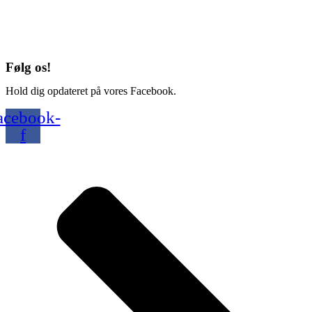
Følg os!
Hold dig opdateret på vores Facebook.
acebook-
f