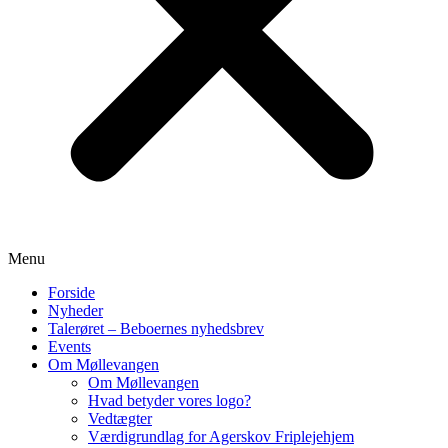
Menu
Forside
Nyheder
Talerøret – Beboernes nyhedsbrev
Events
Om Møllevangen
Om Møllevangen
Hvad betyder vores logo?
Vedtægter
Værdigrundlag for Agerskov Friplejehjem