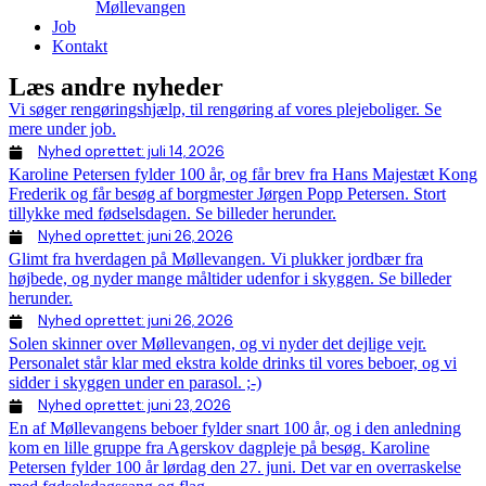
Møllevangen
Job
Kontakt
Læs andre nyheder
Vi søger rengøringshjælp, til rengøring af vores plejeboliger. Se
mere under job.
Nyhed oprettet:
juli 14, 2026
Karoline Petersen fylder 100 år, og får brev fra Hans Majestæt Kong
Frederik og får besøg af borgmester Jørgen Popp Petersen. Stort
tillykke med fødselsdagen. Se billeder herunder.
Nyhed oprettet:
juni 26, 2026
Glimt fra hverdagen på Møllevangen. Vi plukker jordbær fra
højbede, og nyder mange måltider udenfor i skyggen. Se billeder
herunder.
Nyhed oprettet:
juni 26, 2026
Solen skinner over Møllevangen, og vi nyder det dejlige vejr.
Personalet står klar med ekstra kolde drinks til vores beboer, og vi
sidder i skyggen under en parasol. ;-)
Nyhed oprettet:
juni 23, 2026
En af Møllevangens beboer fylder snart 100 år, og i den anledning
kom en lille gruppe fra Agerskov dagpleje på besøg. Karoline
Petersen fylder 100 år lørdag den 27. juni. Det var en overraskelse