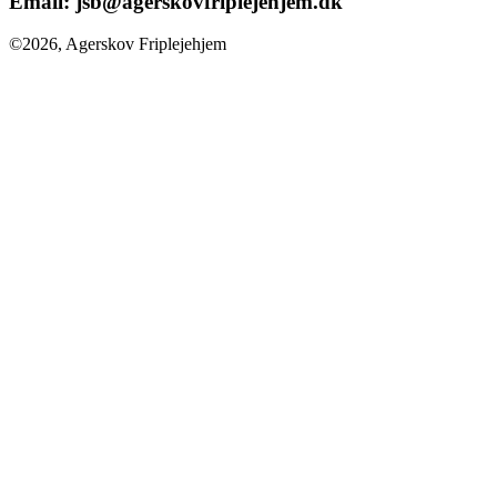
Email:
jsb@agerskovfriplejehjem.dk
©2026, Agerskov Friplejehjem