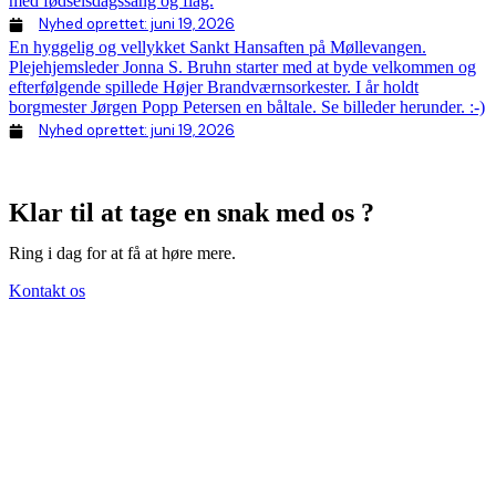
med fødselsdagssang og flag.
Nyhed oprettet:
juni 19, 2026
En hyggelig og vellykket Sankt Hansaften på Møllevangen.
Plejehjemsleder Jonna S. Bruhn starter med at byde velkommen og
efterfølgende spillede Højer Brandværnsorkester. I år holdt
borgmester Jørgen Popp Petersen en båltale. Se billeder herunder. :-)
Nyhed oprettet:
juni 19, 2026
Klar til at tage en snak med os ?
Ring i dag for at få at høre mere.
Kontakt os