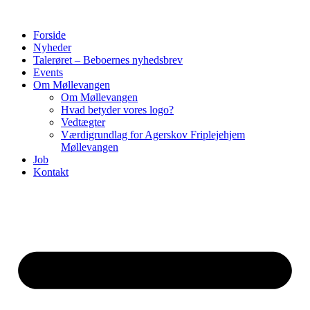
Forside
Nyheder
Talerøret – Beboernes nyhedsbrev
Events
Om Møllevangen
Om Møllevangen
Hvad betyder vores logo?
Vedtægter
Værdigrundlag for Agerskov Friplejehjem
Møllevangen
Job
Kontakt