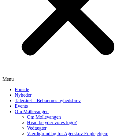
Menu
Forside
Nyheder
Talerøret – Beboernes nyhedsbrev
Events
Om Møllevangen
Om Møllevangen
Hvad betyder vores logo?
Vedtægter
Værdigrundlag for Agerskov Friplejehjem